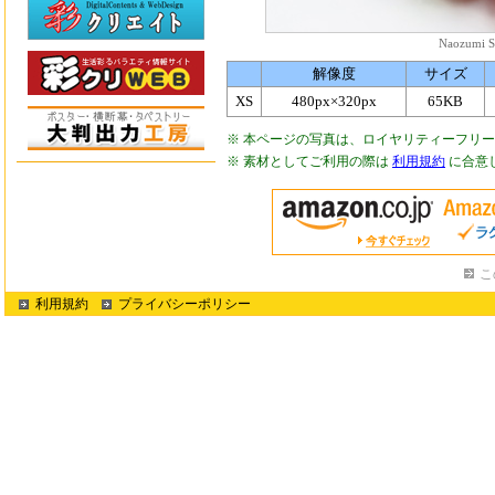
Naozumi S
解像度
サイズ
XS
480px×320px
65KB
※ 本ページの写真は、ロイヤリティーフリ
※ 素材としてご利用の際は
利用規約
に合意
こ
利用規約
プライバシーポリシー