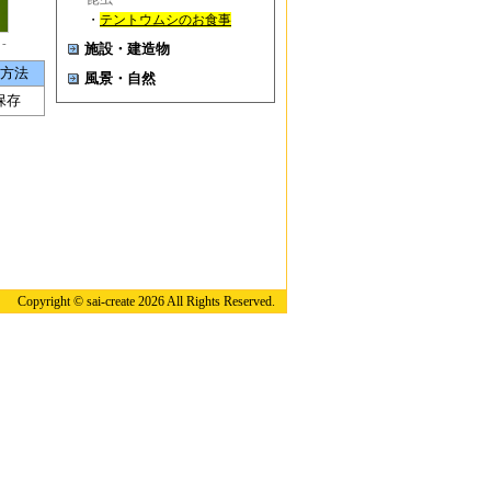
・
テントウムシのお食事
 -
施設・建造物
方法
風景・自然
保存
Copyright © sai-create 2026 All Rights Reserved.