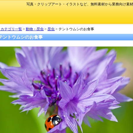
写真・クリップアート・イラストなど、無料素材から業務向け素材
 カテゴリ一覧
>
動物・昆虫
>
昆虫
> テントウムシのお食事
テントウムシのお食事