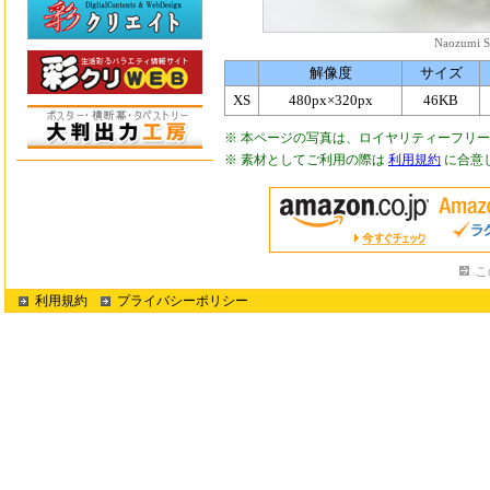
Naozumi S
解像度
サイズ
XS
480px×320px
46KB
※ 本ページの写真は、ロイヤリティーフリ
※ 素材としてご利用の際は
利用規約
に合意
こ
利用規約
プライバシーポリシー